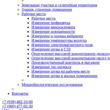
+
Земельные участки и селитебная территория
Здания, строения, помещения
Рабочие места
Рабочие места
Измерение инфразвука
Измерение микроклимата
Измерение освещенности
Измерение и оценка вибрации
Измерение температуры воздуха
Измерение электромагнитного поля
Измерение шума в СЗЗ
Определение массовой концентрации диоксид 
Определение массовой концентрации оксид уг
Производственный контроль в магазине
Измерение тнс-индекса
Измерение шума на рабочем месте
Измерение шума в жилых помещениях
+
Микробиологические исследования
+
Контакты
+7 (938) 482-10-00
+7 (960) 477-92-30