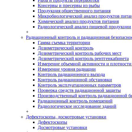
Рыба и продукты переработки
Консервы и пресервы из рыбы
Продукция общественного питания
Микробиологический анализ продуктов пита
Химический анализ продуктов питания
Радиологический анализ пищевой продукции
+
Радиационный контроль и радиационная безопасно
Гамма съемка территории
Дозиметрический контроль
Дозиметрический контроль рабочих мест
Дозиметрический контроль рентгенкабинета
Измерение объемной активности и плотности 
Измерение уровня радиации
Контроль радиационного выхода
Контроль радиационной обстановки
Контроль эксплуатационных параметров
Проверка средств радиационной защиты
Производственный контроль радиационной б
Радиационный контроль помещений
Радиологическое исследование зданий
+
Дефектоскопы, досмотровые установки
Дефектоскопы
Досмотровые установки