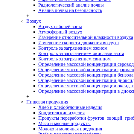
Радиологический анализ почвы
Анализ почвы на безопасность
+
Воздух
Воздух рабочей зоны
Атмосферный воздух
Измерение относительной влажности воздуха
Измерение скорости движения воздуха
Контроль за загрязнением озоном
Контроль за загрязнением окислами азота
Контроль за загрязнением свинцом
Определение массовой концентрации серовод
Определение массовой концентрации формаль
Определение массовой концентрации бензола 
Определение массовой концентрации диоксид 
Определение массовой концентрации оксид а
Определение массовой концентрации в диокси
+
Пищевая продукция
Хлеб и хлебобулочные изделия
Кондитерские изделия
Продукты переработки фруктов, овощей, гриб
Мясо и мясные продукты
Молоко и молочная продукция