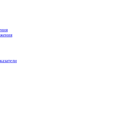
ения
бжения
казатели